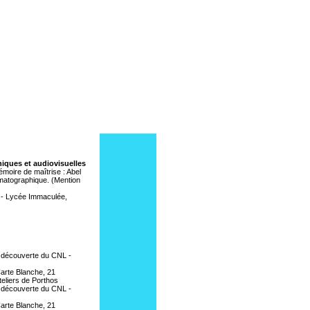
hiques et audiovisuelles
émoire de maîtrise : Abel
ématographique. (Mention
- Lycée Immaculée,
e découverte du CNL -
 Carte Blanche, 21
teliers de Porthos
e découverte du CNL -
 Carte Blanche, 21