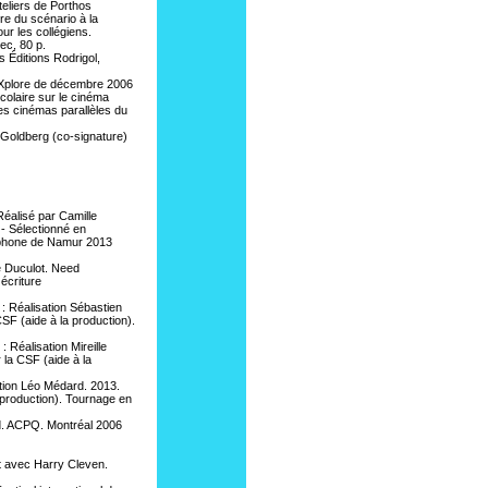
teliers de Porthos
ure du scénario à la
ur les collégiens.
ec, 80 p.
es Éditions Rodrigol,
e Xplore de décembre 2006
scolaire sur le cinéma
es cinémas parallèles du
n Goldberg (co-signature)
 Réalisé par Camille
- Sélectionné en
ncophone de Namur 2013
re Duculot. Need
écriture
 : Réalisation Sébastien
CSF (aide à la production).
 : Réalisation Mireille
 la CSF (aide à la
ation Léo Médard. 2013.
 production). Tournage en
od. ACPQ. Montréal 2006
t avec Harry Cleven.