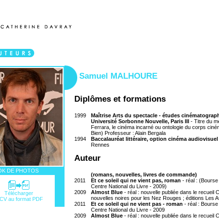
Samuel MALHOURE
Diplômes et formations
1999
Maîtrise Arts du spectacle - études cinématograp
Université Sorbonne Nouvelle, Paris III
- Titre du m
Ferrara, le cinéma incarné ou ontologie du corps cin
Bien) Professeur : Alain Bergala
1994
Baccalauréat littéraire, option cinéma audiovisuel
Rennes
Auteur
K DE PHOTOS
(romans, nouvelles, livres de commande)
2011
Et ce soleil qui ne vient pas, roman
- réal : (Bours
Centre National du Livre - 2009)
2009
Almost Blue
- réal : nouvelle publiée dans le recueil
Télécharger
nouvelles noires pour les Nez Rouges ; éditions Les A
 CV au format PDF
2011
Et ce soleil qui ne vient pas - roman
- réal : Bours
Centre National du Livre - 2009
2009
Almost Blue
- réal : nouvelle publiée dans le recueil