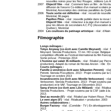
nouvelles noires pour les Nez Rouges ; éditions Les A
2007
Objectif film
- réal : Comment faire un film : de l’écrit
diffusion de l’oeuvre Co-édition d’un manuel scolaire po
Montréal, Association des cinémas parallèles du Québ
2006
Toute sortie est définitive
- réal : recueil de nouvell
Montréal, 96 pages
Papillon Pilon
- réal : nouvelle publiée dans la revu
Objectif film
- réal : rédacteur à la pige d’un manuel 
pour les élèves de secondaire A.C.P.Q (Association d
Québec), Montréal
2004
Les coulisses du patinage artistique
- réal : d’Alai
Filmographie
Longs métrages :
Tokyo Anyway (co-écrit avec Camille Meynard)
- réal :
Meynard. Stenola Productions. 72 mn. HD scope. Belgique 
compétition officielle au Festival international du film fra
Sortie prévue : Printemps 2014
L’homme qui valait 35 milliards
- réal : Réalisé par Pier
productions. Adapté du roman de Nicolas Ancion - rôle : En 
Courts métrages :
Famille à vendre(co-écrit avec Sébastien Petretti)
- réal
Petretti. Stenola Procudtions. 2013 - Projet soutenu par la 
Tournage en octobre 2013
Incandescents (co-écrit avec Mireille Verboomen)
- réal
Verboomen. Stenola Productions. 2013 - Projet soutenu par
production) et le VAF. Tournage en Décembre 2013
Sang d’encre (co-écrit avec Léo Médard)
- réal : Réalis
Stenola Productions. - Projet soutenu par la CSF (aide à la
2013.
Seul au monde (5’)
- réal : Réalisé par Hubert Rioux. Pr
Le vent aigre (5’)
- réal : Réalisation + production. 2003
Autres collaborations :
Burger Factory
- réal : (Comédie - TV ) En développemen
2013